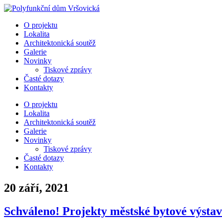
Přejít
k
O projektu
obsahu
Lokalita
Architektonická soutěž
Galerie
Novinky
Tiskové zprávy
Časté dotazy
Kontakty
O projektu
Lokalita
Architektonická soutěž
Galerie
Novinky
Tiskové zprávy
Časté dotazy
Kontakty
20 září, 2021
Schváleno! Projekty městské bytové výstavb